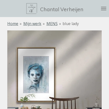
Ga
Chantal Verheijen
direct
naar
de
Home
»
Mijn werk
»
MENS
»
blue lady
hoofdinhoud