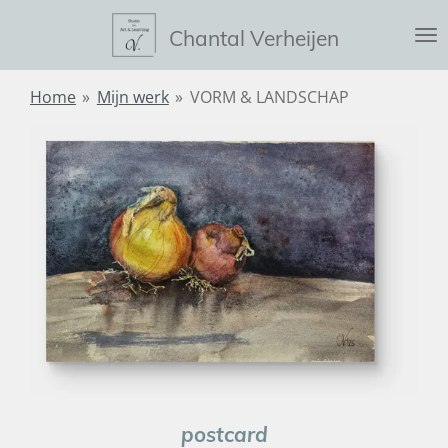
Ga
Chantal Verheijen
direct
naar
de
Home
»
Mijn werk
»
VORM & LANDSCHAP
hoofdinhoud
postcard