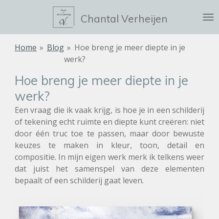
Ga
Chantal Verheijen
direct
naar
de
Home
»
Blog
»
Hoe breng je meer diepte in je
hoofdinhoud
werk?
Hoe breng je meer diepte in je
werk?
Een vraag die ik vaak krijg, is hoe je in een schilderij
of tekening echt ruimte en diepte kunt creëren: niet
door één truc toe te passen, maar door bewuste
keuzes te maken in kleur, toon, detail en
compositie. In mijn eigen werk merk ik telkens weer
dat juist het samenspel van deze elementen
bepaalt of een schilderij gaat leven.