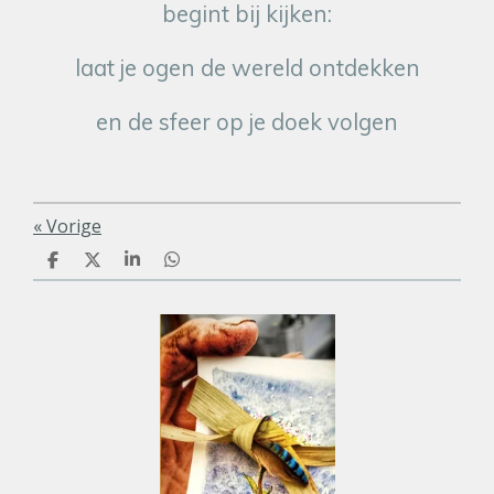
begint bij kijken:
laat je ogen de wereld ontdekken
en de sfeer op je doek volgen
«
Vorige
D
D
S
D
e
e
h
e
l
e
a
l
e
l
r
e
n
e
n