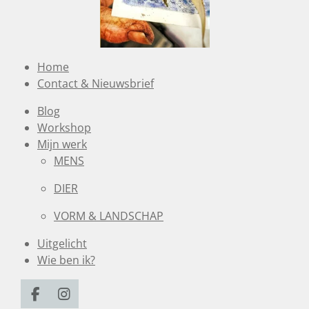
Home
Contact & Nieuwsbrief
Blog
Workshop
Mijn werk
MENS
DIER
VORM & LANDSCHAP
Uitgelicht
Wie ben ik?
F
I